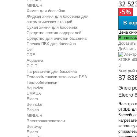
32 52
MINDER
-5%
Химия для бассейна
Жидкая химия для бассейна для
автоматических станций
В ко
Сухая химия для бассейна
Цена сни
Средство против водорослей
В наличи
Средство для очистки бассейна
Добавить 
Пленка ПВХ для бассейна
Добавить
Cefil
GRE
Aquaviva
C.G.T.
Быстрый 
Нагреватели для бассейна
37 83
Теплообменники титановые PSA
Теплообменники
Электр
Aquaviva
EMAUX
Elecro 
Elecro
Электрона
Behncke
8Т3ВВ дл
Pahlen
бассейнов
MINDER
нагревате
Электронагреватели
использу
Bestway
спиралев
Elecro
создают 