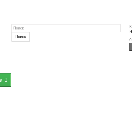
К
Н
Поиск
0
з