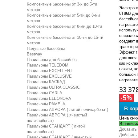
Композитные бассейны от 3-х до 5-ти
Электрона
метров
8Т86В дл
Композитные бассейны от 5-ти до 8-ми
бассейнов
метров
нагревате
Композитные бассейны от 8-ми до 10-ти
использу
метров
спиралев
Композитные бассейны от 10-ти до 15-ти
создают 
метров
траектори
Надувные бассейны
Эффект г
Bestway
долговечн
Павильоны для бассейнов
как искл
Павильоны TELEDOM
накипи, к
Павильоны EXCELLENT
большой 
Павильоны EXCLUSIVE
нагреват
Павильоны КАСКАД
Павильоны ULTRA CLASSIC
33 37
Павильоны CARLA
-5%
Павильоны ELEONORA
Павильоны PAMELA
В ко
Павильоны АВРОРА ( литой поликарбонат)
Павильоны АВРОРА ( ячеистый
Цена сни
поликарбонат)
В наличи
Павильоны СТАНДАРТ ( литой
Добавить 
поликарбонат)
Добавить
Павильоны СТАНДАРТ ( ячеистый