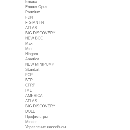
Emaux
Emaux Opus
Premium
FDN
F-GIANT-N
ATLAS
BIG DISCOVERY
NEW BCC
Maxi
Mini
Niagara
America
NEW MINIPUMP
Standart
FCP
BTP
CFRP
IML
AMERICA
ATLAS
BIG DISCOVERY
DOLL
Префильтры
Minder
Управление бассейном