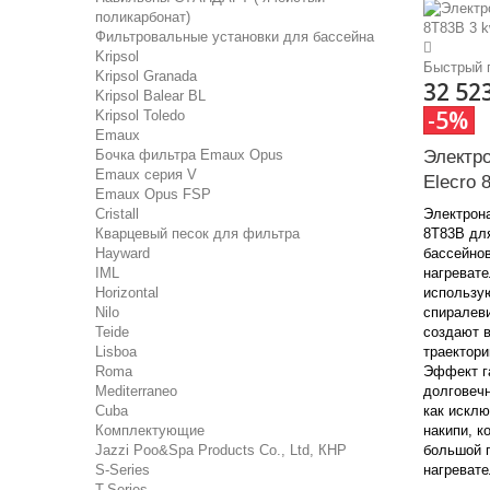
поликарбонат)
Фильтровальные установки для бассейна
Kripsol
Быстрый 
Kripsol Granada
32 52
Kripsol Balear BL
-5%
Kripsol Toledo
Emaux
Бочка фильтра Emaux Opus
Электр
Emaux серия V
Elecro 
Emaux Opus FSP
Cristall
Электрона
Кварцевый песок для фильтра
8Т83В дл
Hayward
бассейнов
IML
нагревате
Horizontal
использу
Nilo
спиралев
Teide
создают 
Lisboa
траектори
Roma
Эффект г
Mediterraneo
долговечн
Cuba
как искл
Комплектующие
накипи, к
Jazzi Poo&Spa Products Co., Ltd, КНР
большой 
S-Series
нагреват
T-Series