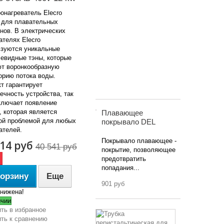
клапан
онагреватель Elecro
с
 для плавательных
адаптером
нов. В электрических
под
ателях Elecro
шланг
зуются уникальные
хим.
евидные тэны, которые
реагентов
т воронкообразную
для...
орию потока воды.
1 500 руб
 гарантирует
ечность устройства, так
ключает появление
, которая является
Плавающее
ой проблемой для любых
покрывало DEL
ателей.
Покрывало плавающее -
514 руб
40 541 руб
покрытие, позволяющее
предотвратить
попадания...
корзину
Еще
901 руб
нижена!
ичии
ть в избранное
Трубка
ть к сравнению
перистальти