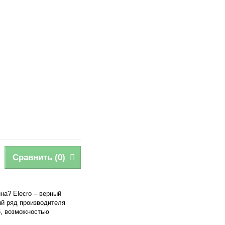
Сравнить (
0
)
на? Elecro – верный
ый ряд производителя
6, возможностью