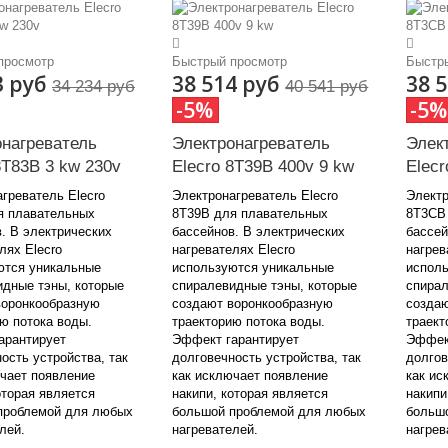
просмотр
Быстрый просмотр
Быстр
3 руб
38 514 руб
38 
34 234 руб
40 541 руб
-5%
-5%
онагреватель
Электронагреватель
Элек
8Т83В 3 kw 230v
Elecro 8Т39В 400v 9 kw
Elecr
греватель Elecro
Электронагреватель Elecro
Электр
я плавательных
8Т39В для плавательных
8Т3СВ
. В электрических
бассейнов. В электрических
бассей
лях Elecro
нагревателях Elecro
нагрев
ются уникальные
используются уникальные
исполь
идные тэны, которые
спиралевидные тэны, которые
спирал
воронкообразную
создают воронкообразную
создаю
ю потока воды.
траекторию потока воды.
траект
арантирует
Эффект гарантирует
Эффект
ость устройства, так
долговечность устройства, так
долгов
ючает появление
как исключает появление
как ис
оторая является
накипи, которая является
накипи
проблемой для любых
большой проблемой для любых
больш
елей.
нагревателей.
нагрев