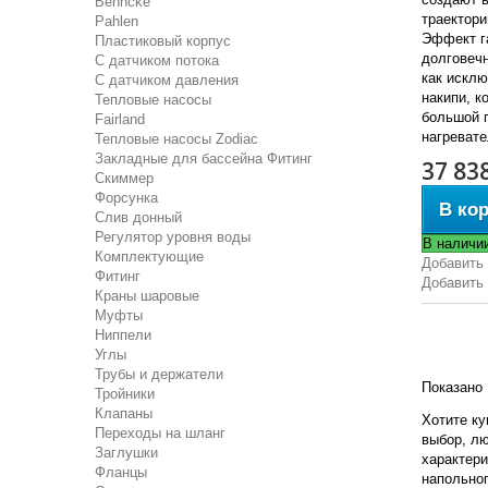
Behncke
траектори
Pahlen
Эффект г
Пластиковый корпус
долговечн
С датчиком потока
как искл
С датчиком давления
накипи, к
Тепловые насосы
большой 
Fairland
нагревате
Тепловые насосы Zodiac
Закладные для бассейна Фитинг
37 83
Скиммер
Форсунка
В ко
Слив донный
Регулятор уровня воды
В наличи
Комплектующие
Добавить 
Фитинг
Добавить
Краны шаровые
Муфты
Ниппели
Углы
Трубы и держатели
Показано 
Тройники
Клапаны
Хотите ку
Переходы на шланг
выбор, л
Заглушки
характери
Фланцы
напольног