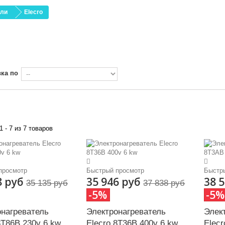
ели
Elecro
ка по
1 - 7 из 7 товаров
просмотр
Быстрый просмотр
Быстр
8 руб
35 946 руб
38 
35 135 руб
37 838 руб
-5%
-5%
онагреватель
Электронагреватель
Элек
8Т86В 230v 6 kw
Elecro 8T36B 400v 6 kw
Elecr