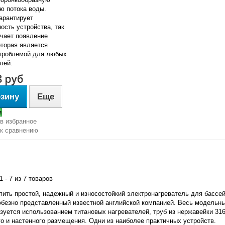
ю потока воды.
арантирует
ость устройства, так
ючает появление
оторая является
проблемой для любых
лей.
8 руб
рзину
Еще
и
в избранное
 к сравнению
1 - 7 из 7 товаров
пить простой, надежный и износостойкий электронагреватель для бассей
юбезно представленный известной английской компанией. Весь модельн
зуется использованием титановых нагревателей, труб из нержавейки 31
о и настенного размещения. Одни из наиболее практичных устройств.