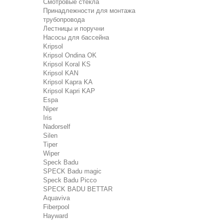
Смотровые стекла
Принадлежности для монтажа
трубопровода
Лестницы и поручни
Насосы для бассейна
Kripsol
Kripsol Ondina ОK
Kripsol Koral KS
Kripsol KAN
Kripsol Kapra KA
Kripsol Kapri KAP
Espa
Niper
Iris
Nadorself
Silen
Tiper
Wiper
Speck Badu
SPECK Badu magic
Speck Badu Picco
SPECK BADU BETTAR
Aquaviva
Fiberpool
Hayward