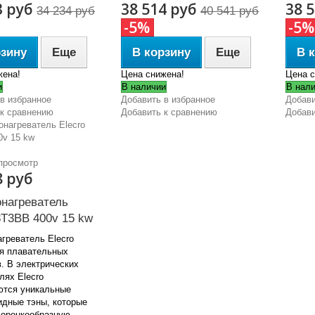
3 руб
38 514 руб
38 
34 234 руб
40 541 руб
-5%
-5%
рзину
Еще
В корзину
Еще
В 
жена!
Цена снижена!
Цена с
и
В наличии
В нал
в избранное
Добавить в избранное
Добави
 к сравнению
Добавить к сравнению
Добави
просмотр
8 руб
онагреватель
8T3BB 400v 15 kw
греватель Elecro
я плавательных
. В электрических
лях Elecro
ются уникальные
идные тэны, которые
воронкообразную