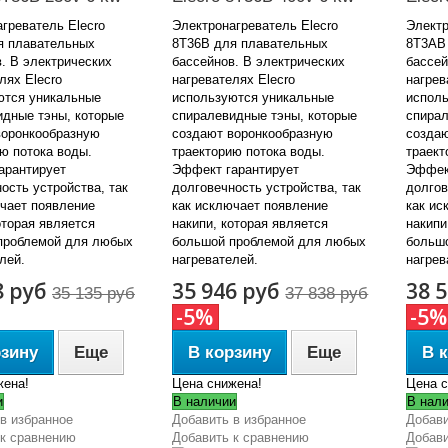
греватель Elecro
Электронагреватель Elecro
Электр
я плавательных
8Т36В для плавательных
8Т3AВ
. В электрических
бассейнов. В электрических
бассей
лях Elecro
нагревателях Elecro
нагрев
ются уникальные
используются уникальные
исполь
идные тэны, которые
спиралевидные тэны, которые
спирал
воронкообразную
создают воронкообразную
создаю
ю потока воды.
траекторию потока воды.
траект
арантирует
Эффект гарантирует
Эффект
ость устройства, так
долговечность устройства, так
долгов
ючает появление
как исключает появление
как ис
оторая является
накипи, которая является
накипи
проблемой для любых
большой проблемой для любых
больш
елей.
нагревателей.
нагрев
8 руб
35 946 руб
38 
35 135 руб
37 838 руб
-5%
-5%
рзину
Еще
В корзину
Еще
В 
жена!
Цена снижена!
Цена с
и
В наличии
В нал
в избранное
Добавить в избранное
Добави
 к сравнению
Добавить к сравнению
Добави