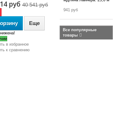
514 руб
40 541 руб
941 руб
корзину
Еще
Все популярные
нижена!
товары
ичии
ть в избранное
ть к сравнению