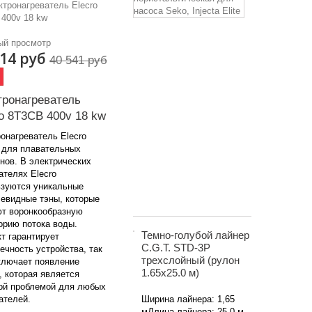
для
насоса
Seko,
ый просмотр
Injecta
514 руб
Elite
40 541 руб
9900090057Тр
перистатичес
тронагреватель
6х10
o 8Т3CВ 400v 18 kw
мм
насоса-
онагреватель Elecro
дозатора
 для плавательных
Injecta
нов. В электрических
Elite...
ателях Elecro
зуются уникальные
800 руб
евидные тэны, которые
т воронкообразную
орию потока воды.
Темно-голубой лайнер
 гарантирует
C.G.T. STD-3P
ечность устройства, так
трехслойный (рулон
ключает появление
1.65х25.0 м)
, которая является
ой проблемой для любых
ателей.
Ширина лайнера: 1,65
мДлина лайнера: 25,0 м