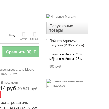
Популярные
товары
Вид:
Сетка
Список
Лайнер Aquaviva
голубой (2.05 x 25 м)
Сравнить (
0
)
Ширина лайнера: 2,05
мДлина лайнера: 25 м
900 руб
Клапан
ый просмотр
инжекционн
514 руб
40 541 руб
для
насосов
тронагреватель
Обратный
(инжекционны
o 8Т3AВ 400v 12 kw