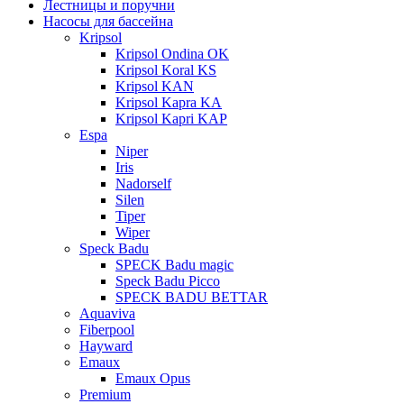
Лестницы и поручни
Насосы для бассейна
Kripsol
Kripsol Ondina ОK
Kripsol Koral KS
Kripsol KAN
Kripsol Kapra KA
Kripsol Kapri KAP
Espa
Niper
Iris
Nadorself
Silen
Tiper
Wiper
Speck Badu
SPECK Badu magic
Speck Badu Picco
SPECK BADU BETTAR
Aquaviva
Fiberpool
Hayward
Emaux
Emaux Opus
Premium