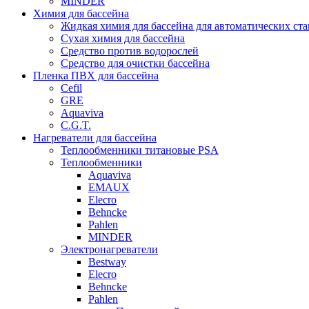
MINDER
Химия для бассейна
Жидкая химия для бассейна для автоматических ст
Сухая химия для бассейна
Средство против водорослей
Средство для очистки бассейна
Пленка ПВХ для бассейна
Cefil
GRE
Aquaviva
C.G.T.
Нагреватели для бассейна
Теплообменники титановые PSA
Теплообменники
Aquaviva
EMAUX
Elecro
Behncke
Pahlen
MINDER
Электронагреватели
Bestway
Elecro
Behncke
Pahlen