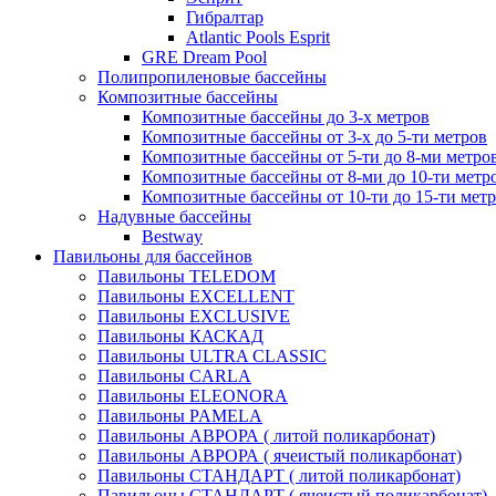
Гибралтар
Atlantic Pools Esprit
GRE Dream Pool
Полипропиленовые бассейны
Композитные бассейны
Композитные бассейны до 3-х метров
Композитные бассейны от 3-х до 5-ти метров
Композитные бассейны от 5-ти до 8-ми метро
Композитные бассейны от 8-ми до 10-ти метр
Композитные бассейны от 10-ти до 15-ти мет
Надувные бассейны
Bestway
Павильоны для бассейнов
Павильоны TELEDOM
Павильоны EXCELLENT
Павильоны EXCLUSIVE
Павильоны КАСКАД
Павильоны ULTRA CLASSIC
Павильоны CARLA
Павильоны ELEONORA
Павильоны PAMELA
Павильоны АВРОРА ( литой поликарбонат)
Павильоны АВРОРА ( ячеистый поликарбонат)
Павильоны СТАНДАРТ ( литой поликарбонат)
Павильоны СТАНДАРТ ( ячеистый поликарбонат)