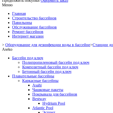
Продолжить покупки
Оформить заказ
Меню
Главная
Строительство бассейнов
Павильоны
Обслуживание бассейнов
Ремонт бассейнов
Интернет магазин
>
Оборудование для дезинфекции воды в бассейне
>
Станции до
Aseko
Бассейн под ключ
Полипропиленовый бассейн под ключ
Композитный бассейн под ключ
Бетонный бассейн под ключ
Плавательные бассейны
Каркасные бассейны
Asahi
Чашковые пакеты
Покрывала для бассейнов
Bestway
Hydrium Pool
Atlantic Pool
Эсприт