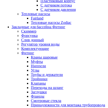
Пластиковый корпус
С датчиком потока
С датчиком давления
Тепловые насосы
Fairland
Тепловые насосы Zodiac
Закладные для бассейна Фитинг
Скиммер
Форсунка
Слив донный
Регулятор уровня воды
Комплектующие
Фитинг
Краны шаровые
Муфты
Ниппели
Углы
Трубы и держатели
Тройники
Клапаны
Переходы на шланг
Заглушки
Фланцы
Смотровые стекла
Принадлежности для монтажа трубопровода