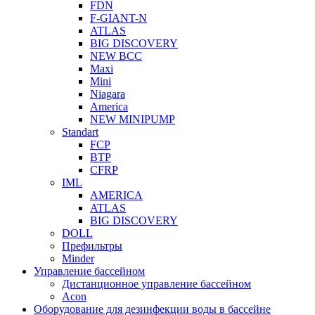
FDN
F-GIANT-N
ATLAS
BIG DISCOVERY
NEW BCC
Maxi
Mini
Niagara
America
NEW MINIPUMP
Standart
FCP
BTP
CFRP
IML
AMERICA
ATLAS
BIG DISCOVERY
DOLL
Префильтры
Minder
Управление бассейном
Дистанционное управление бассейном
Acon
Оборудование для дезинфекции воды в бассейне