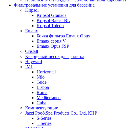
Фильтровальные установки для бассейна
Kripsol
Kripsol Granada
Kripsol Balear BL
Kripsol Toledo
Emaux
Бочка фильтра Emaux Opus
Emaux серия V
Emaux Opus FSP
Cristall
Кварцевый песок для фильтра
Hayward
IML
Horizontal
Nilo
Teide
Lisboa
Roma
Mediterraneo
Cuba
Комплектующие
Jazzi Poo&Spa Products Co., Ltd, КНР
S-Series
T-Series