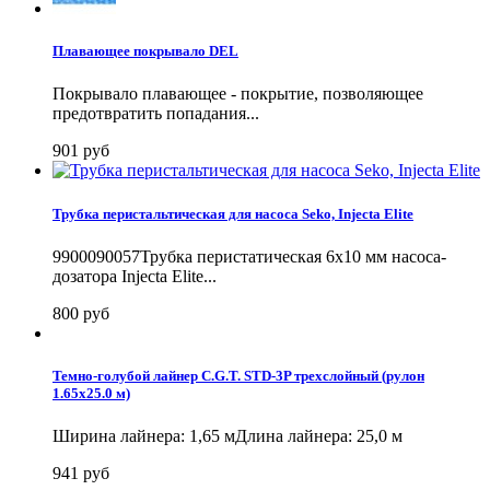
Плавающее покрывало DEL
Покрывало плавающее - покрытие, позволяющее
предотвратить попадания...
901 руб
Трубка перистальтическая для насоса Seko, Injecta Elite
9900090057Трубка перистатическая 6х10 мм насоса-
дозатора Injecta Elite...
800 руб
Темно-голубой лайнер C.G.T. STD-3P трехслойный (рулон
1.65х25.0 м)
Ширина лайнера: 1,65 мДлина лайнера: 25,0 м
941 руб