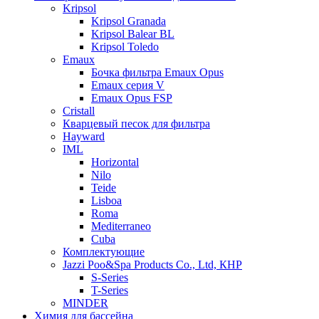
Kripsol
Kripsol Granada
Kripsol Balear BL
Kripsol Toledo
Emaux
Бочка фильтра Emaux Opus
Emaux серия V
Emaux Opus FSP
Cristall
Кварцевый песок для фильтра
Hayward
IML
Horizontal
Nilo
Teide
Lisboa
Roma
Mediterraneo
Cuba
Комплектующие
Jazzi Poo&Spa Products Co., Ltd, КНР
S-Series
T-Series
MINDER
Химия для бассейна