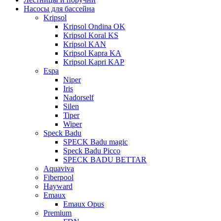
Насосы для бассейна
Kripsol
Kripsol Ondina ОK
Kripsol Koral KS
Kripsol KAN
Kripsol Kapra KA
Kripsol Kapri KAP
Espa
Niper
Iris
Nadorself
Silen
Tiper
Wiper
Speck Badu
SPECK Badu magic
Speck Badu Picco
SPECK BADU BETTAR
Aquaviva
Fiberpool
Hayward
Emaux
Emaux Opus
Premium