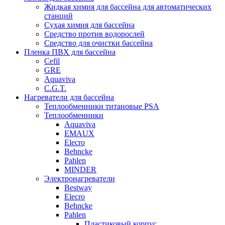
Жидкая химия для бассейна для автоматических
станций
Сухая химия для бассейна
Средство против водорослей
Средство для очистки бассейна
Пленка ПВХ для бассейна
Cefil
GRE
Aquaviva
C.G.T.
Нагреватели для бассейна
Теплообменники титановые PSA
Теплообменники
Aquaviva
EMAUX
Elecro
Behncke
Pahlen
MINDER
Электронагреватели
Bestway
Elecro
Behncke
Pahlen
Пластиковый корпус