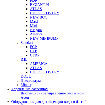
FDN
F-GIANT-N
ATLAS
BIG DISCOVERY
NEW BCC
Maxi
Mini
Niagara
America
NEW MINIPUMP
Standart
FCP
BTP
CFRP
IML
AMERICA
ATLAS
BIG DISCOVERY
DOLL
Префильтры
Minder
Управление бассейном
Дистанционное управление бассейном
Acon
Оборудование для дезинфекции воды в бассейне