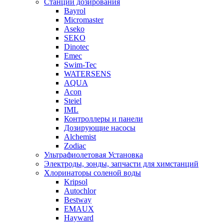
Станции дозирования
Bayrol
Micromaster
Aseko
SEKO
Dinotec
Emec
Swim-Tec
WATERSENS
AQUA
Acon
Steiel
IML
Контроллеры и панели
Дозирующие насосы
Alchemist
Zodiac
Ультрафиолетовая Установка
Электроды, зонды, запчасти для химстанций
Хлоринаторы соленой воды
Kripsol
Autochlor
Bestway
EMAUX
Hayward