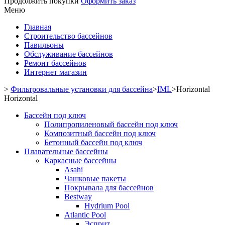
Продолжить покупки
Оформить заказ
Меню
Главная
Строительство бассейнов
Павильоны
Обслуживание бассейнов
Ремонт бассейнов
Интернет магазин
>
Фильтровальные установки для бассейна
>
IML
>
Horizontal
Horizontal
Бассейн под ключ
Полипропиленовый бассейн под ключ
Композитный бассейн под ключ
Бетонный бассейн под ключ
Плавательные бассейны
Каркасные бассейны
Asahi
Чашковые пакеты
Покрывала для бассейнов
Bestway
Hydrium Pool
Atlantic Pool
Эсприт