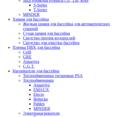
Jazzi Poo&Spa Products Co., Ltd, КНР
S-Series
T-Series
MINDER
Химия для бассейна
Жидкая химия для бассейна для автоматических
станций
Сухая химия для бассейна
Средство против водорослей
Средство для очистки бассейна
Пленка ПВХ для бассейна
Cefil
GRE
Aquaviva
C.G.T.
Нагреватели для бассейна
Теплообменники титановые PSA
Теплообменники
Aquaviva
EMAUX
Elecro
Behncke
Pahlen
MINDER
Электронагреватели