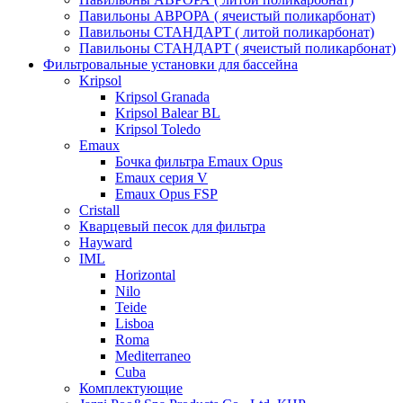
Павильоны АВРОРА ( ячеистый поликарбонат)
Павильоны СТАНДАРТ ( литой поликарбонат)
Павильоны СТАНДАРТ ( ячеистый поликарбонат)
Фильтровальные установки для бассейна
Kripsol
Kripsol Granada
Kripsol Balear BL
Kripsol Toledo
Emaux
Бочка фильтра Emaux Opus
Emaux серия V
Emaux Opus FSP
Cristall
Кварцевый песок для фильтра
Hayward
IML
Horizontal
Nilo
Teide
Lisboa
Roma
Mediterraneo
Cuba
Комплектующие