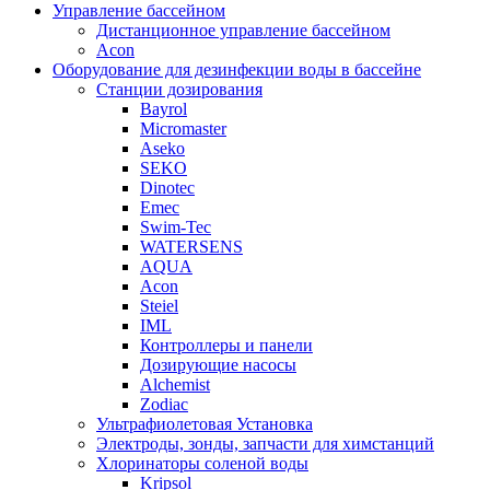
Управление бассейном
Дистанционное управление бассейном
Acon
Оборудование для дезинфекции воды в бассейне
Станции дозирования
Bayrol
Micromaster
Aseko
SEKO
Dinotec
Emec
Swim-Tec
WATERSENS
AQUA
Acon
Steiel
IML
Контроллеры и панели
Дозирующие насосы
Alchemist
Zodiac
Ультрафиолетовая Установка
Электроды, зонды, запчасти для химстанций
Хлоринаторы соленой воды
Kripsol