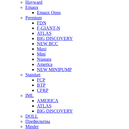
Hayward
Emaux
Emaux Opus
Premium
FDN
F-GIANT-N
ATLAS
BIG DISCOVERY
NEW BCC
Maxi
Mini
Niagara
America
NEW MINIPUMP
Standart
FCP
BTP
CFRP
IML
AMERICA
ATLAS
BIG DISCOVERY
DOLL
Префильтры
Minder