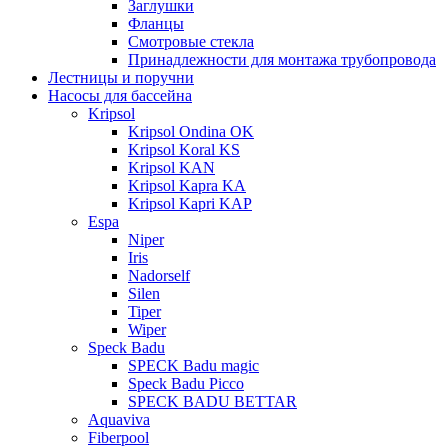
Заглушки
Фланцы
Смотровые стекла
Принадлежности для монтажа трубопровода
Лестницы и поручни
Насосы для бассейна
Kripsol
Kripsol Ondina ОK
Kripsol Koral KS
Kripsol KAN
Kripsol Kapra KA
Kripsol Kapri KAP
Espa
Niper
Iris
Nadorself
Silen
Tiper
Wiper
Speck Badu
SPECK Badu magic
Speck Badu Picco
SPECK BADU BETTAR
Aquaviva
Fiberpool